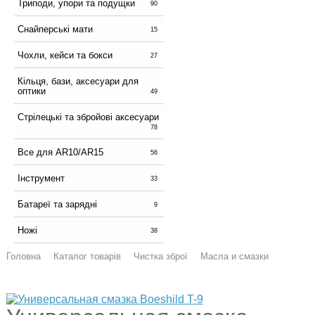
Триподи, упори та подущки
90
Снайперські мати
15
Чохли, кейси та бокси
27
Кільця, бази, аксесуари для
оптики
49
Стрілецькі та збройові аксесуари
78
Все для AR10/AR15
56
Інструмент
33
Батареї та зарядні
9
Ножі
38
Головна
Каталог товарів
Чистка зброї
Масла и смазки