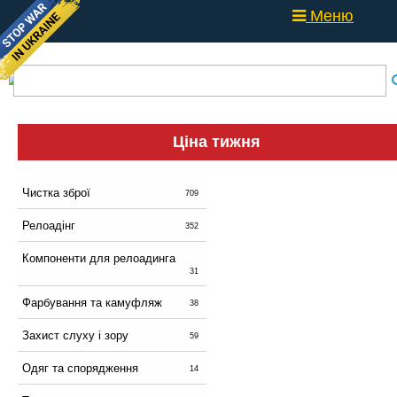
Меню
Ціна тижня
Чистка зброї
709
Релоадінг
352
Компоненти для релоадинга
31
Фарбування та камуфляж
38
Захист слуху і зору
59
Одяг та спорядження
14