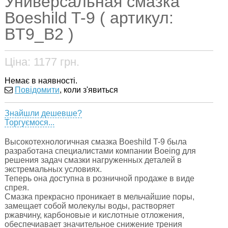
Универсальная смазка
Boeshild T-9 ( артикул:
BT9_B2 )
Ціна:
1177
грн.
Немає в наявності.
Повідомити
, коли з'явиться
Знайшли дешевше?
Торгуємося...
Высокотехнологичная смазка Boeshild T-9 была
разработана специалистами компании Boeing для
решения задач смазки нагруженных деталей в
экстремальных условиях.
Теперь она доступна в розничной продаже в виде
спрея.
Смазка прекрасно проникает в мельчайшие поры,
замещает собой молекулы воды, растворяет
ржавчину, карбоновые и кислотные отложения,
обеспечиавает значительное снижение трения