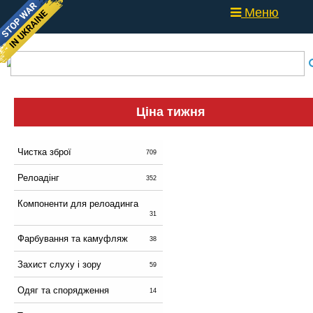
Меню
Ціна тижня
Чистка зброї
709
Релоадінг
352
Компоненти для релоадинга
31
Фарбування та камуфляж
38
Захист слуху і зору
59
Одяг та спорядження
14