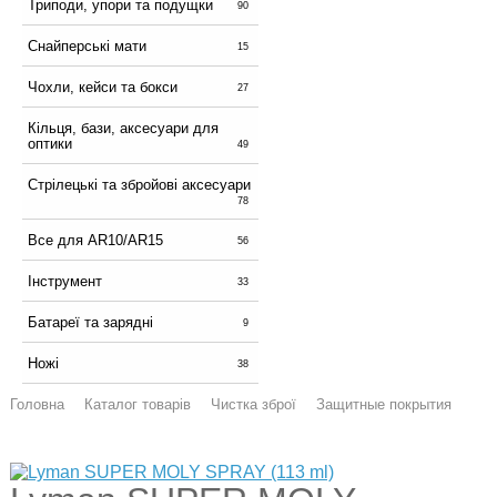
Триподи, упори та подущки
90
Снайперські мати
15
Чохли, кейси та бокси
27
Кільця, бази, аксесуари для
оптики
49
Стрілецькі та збройові аксесуари
78
Все для AR10/AR15
56
Інструмент
33
Батареї та зарядні
9
Ножі
38
Головна
Каталог товарів
Чистка зброї
Защитные покрытия