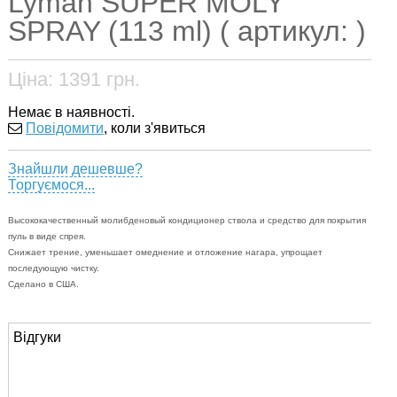
Lyman SUPER MOLY
SPRAY (113 ml) ( артикул: )
Ціна:
1391
грн.
Немає в наявності.
Повідомити
, коли з'явиться
Знайшли дешевше?
Торгуємося...
Высококачественный молибденовый кондиционер ствола и средство для покрытия
пуль в виде спрея.
Снижает трение, уменьшает омеднение и отложение нагара, упрощает
последующую чистку.
Сделано в США.
Відгуки