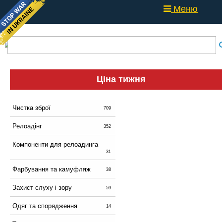
Меню
Ціна тижня
Чистка зброї
709
Релоадінг
352
Компоненти для релоадинга
31
Фарбування та камуфляж
38
Захист слуху і зору
59
Одяг та спорядження
14