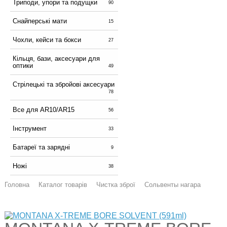
Триподи, упори та подущки
90
Снайперські мати
15
Чохли, кейси та бокси
27
Кільця, бази, аксесуари для
оптики
49
Стрілецькі та збройові аксесуари
78
Все для AR10/AR15
56
Інструмент
33
Батареї та зарядні
9
Ножі
38
Головна
Каталог товарів
Чистка зброї
Сольвенты нагара