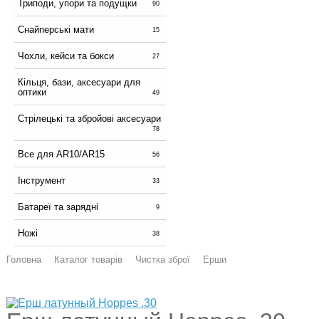
Триподи, упори та подущки
90
Снайперські мати
15
Чохли, кейси та бокси
27
Кільця, бази, аксесуари для
оптики
49
Стрілецькі та збройові аксесуари
78
Все для AR10/AR15
56
Інструмент
33
Батареї та зарядні
9
Ножі
38
Головна
Каталог товарів
Чистка зброї
Ерши