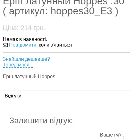
Ерш латунный Hoppes .30
( артикул: hoppes30_E3 )
Ціна:
214
грн.
Немає в наявності.
Повідомити
, коли з'явиться
Знайшли дешевше?
Торгуємося...
Ерш латунный Hoppes
Відгуки
Залишити відгук:
Ваше ім'я: