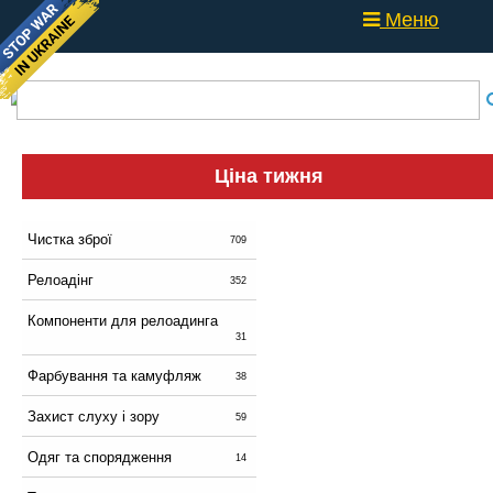
Меню
Ціна тижня
Чистка зброї
709
Релоадінг
352
Компоненти для релоадинга
31
Фарбування та камуфляж
38
Захист слуху і зору
59
Одяг та спорядження
14