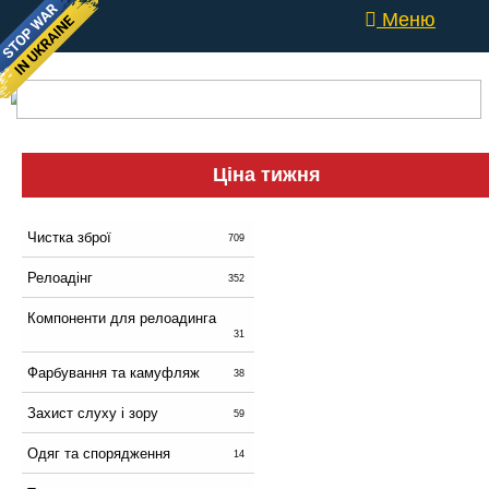
Меню
Ціна тижня
Чистка зброї
709
Релоадінг
352
Компоненти для релоадинга
31
Фарбування та камуфляж
38
Захист слуху і зору
59
Одяг та спорядження
14