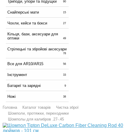
Триподи, упори та подущки
90
Снайперські мати
15
Чохли, кейси та бокси
27
Кільця, бази, аксесуари для
оптики
49
Стрілецькі та збройові аксесуари
78
Все для AR10/AR15
56
Інструмент
33
Батареї та зарядні
9
Ножі
38
Головна
Каталог товарів
Чистка зброї
Шомполи, протяжки, переходники
Шомполы для калибров .27-.45