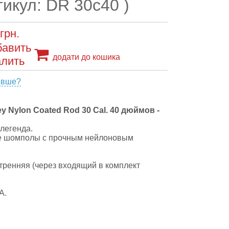
тикул: DR 30c40 )
грн.
додати до кошика
евше?
 Nylon Coated Rod 30 Cal. 40 дюймов -
легенда.
е шомполы с прочным нейлоновым
утренняя (через входящий в комплект
А.