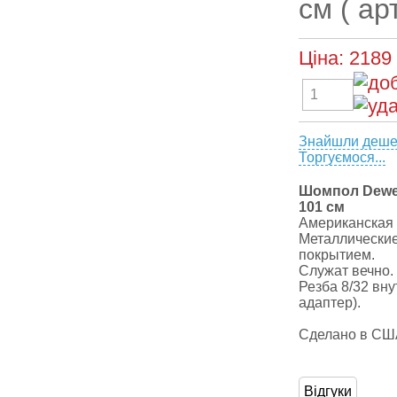
см ( ар
Ціна:
2189
Знайшли деш
Торгуємося...
Шомпол Dewey
101 см
Американская 
Металлически
покрытием.
Служат вечно.
Резба 8/32 вн
адаптер).
Сделано в СШ
Відгуки