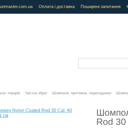
unmaster.com.ua
Оплата і доставка
Поширені запитання
лог товарів
Чистка зброї
Шомполи, протяжки, переходники
Шомпол
Шомпол
Rod 30 