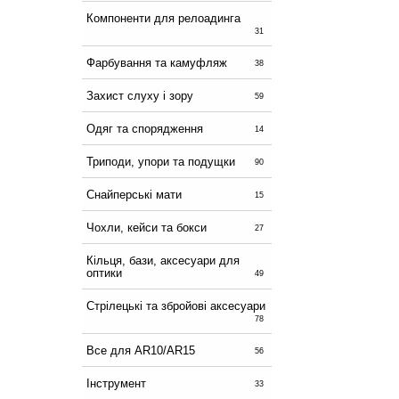
Компоненти для релоадинга
31
Фарбування та камуфляж
38
Захист слуху і зору
59
Одяг та спорядження
14
Триподи, упори та подущки
90
Снайперські мати
15
Чохли, кейси та бокси
27
Кільця, бази, аксесуари для
оптики
49
Стрілецькі та збройові аксесуари
78
Все для AR10/AR15
56
Інструмент
33