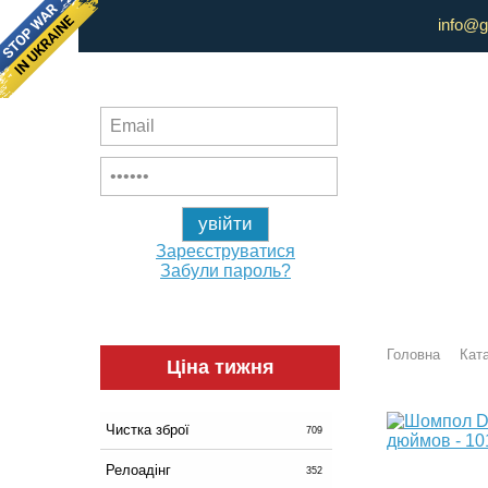
info@g
Зареєструватися
Забули пароль?
Головна
Ката
Ціна тижня
Чистка зброї
709
Релоадінг
352