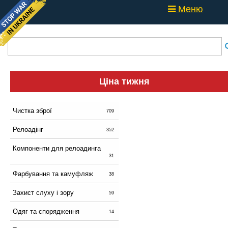
Меню
Ціна тижня
Чистка зброї
709
Релоадінг
352
Компоненти для релоадинга
31
Фарбування та камуфляж
38
Захист слуху і зору
59
Одяг та спорядження
14