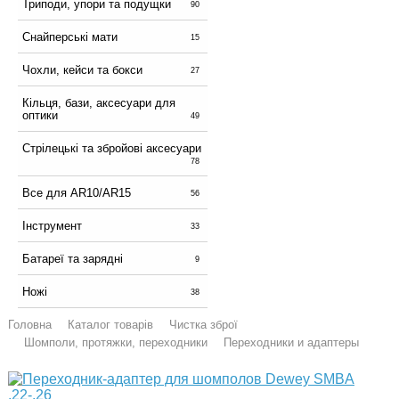
Триподи, упори та подущки
90
Снайперські мати
15
Чохли, кейси та бокси
27
Кільця, бази, аксесуари для
оптики
49
Стрілецькі та збройові аксесуари
78
Все для AR10/AR15
56
Інструмент
33
Батареї та зарядні
9
Ножі
38
Головна
Каталог товарів
Чистка зброї
Шомполи, протяжки, переходники
Переходники и адаптеры