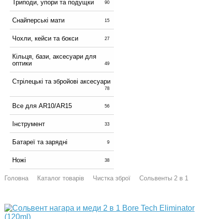
Триподи, упори та подущки
90
Снайперські мати
15
Чохли, кейси та бокси
27
Кільця, бази, аксесуари для
оптики
49
Стрілецькі та збройові аксесуари
78
Все для AR10/AR15
56
Інструмент
33
Батареї та зарядні
9
Ножі
38
Головна
Каталог товарів
Чистка зброї
Сольвенты 2 в 1