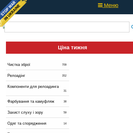
Меню
Ціна тижня
Чистка зброї
709
Релоадінг
352
Компоненти для релоадинга
31
Фарбування та камуфляж
38
Захист слуху і зору
59
Одяг та спорядження
14