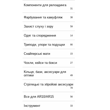
Компоненти для релоадинга
31
Фарбування та камуфляж
38
Захист слуху і зору
59
Одяг та спорядження
14
Триподи, упори та подущки
90
Снайперські мати
15
Чохли, кейси та бокси
27
Кільця, бази, аксесуари для
оптики
49
Стрілецькі та збройові аксесуари
78
Все для AR10/AR15
56
Інструмент
33