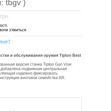
: tbgv )
грн.
ості.
 коли з'явиться
евше?
истки и обслуживания оружия Tipton Best
ванная версия станка Tipton Gun Vise.
 добавлена подвижная центральная
воляющая надежно фиксировать
нструкции винтовок семейства AR.