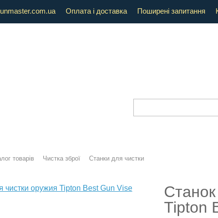
unmaster.com.ua
Оплата і доставка
Поширені запитання
лог товарів
Чистка зброї
Станки для чистки
Станок
Tipton 