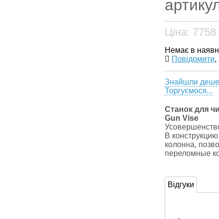
артикул
Ціна:
7758
Немає в наявн
Повідомити
,
Знайшли деш
Торгуємося...
Станок для ч
Gun Vise
Усовершенство
В конструкцию
колонна, поз
переломные ко
Відгуки