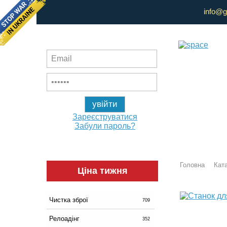
info@g
Зареєструватися
Забули пароль?
Головна
Ката
Ціна тижня
Чистка зброї
709
Релоадінг
352