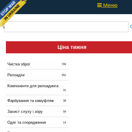
Меню
Ціна тижня
Чистка зброї
709
Релоадінг
352
Компоненти для релоадинга
31
Фарбування та камуфляж
38
Захист слуху і зору
59
Одяг та спорядження
14