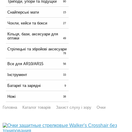
Триподи, упори та подущки
90
Снайперські мати
15
Чохли, кейси та бокси
27
Кільця, бази, аксесуари для
оптики
49
Стрілецькі та збройові аксесуари
78
Все для AR10/AR15
56
Інструмент
33
Батареї та зарядні
9
Ножі
38
Головна
Каталог товарів
Захист слуху і зору
Очки