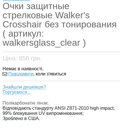
Очки защитные
стрелковые Walker's
Crosshair без тонирования
( артикул:
walkersglass_clear )
Ціна:
856
грн.
Немає в наявності.
Повідомити
, коли з'явиться
Знайшли дешевше?
Торгуємося...
Полікарбонатні лінзи;
Відповідають стандурту ANSI Z871-2010 high impact;
99% блокування UV випромінювання;
Зроблено в США.