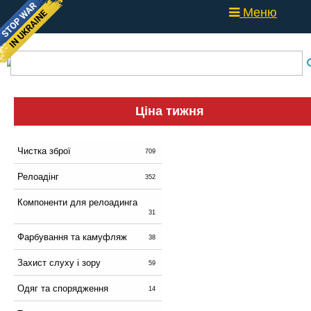
Меню
Ціна тижня
Чистка зброї
709
Релоадінг
352
Компоненти для релоадинга
31
Фарбування та камуфляж
38
Захист слуху і зору
59
Одяг та спорядження
14