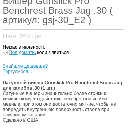
Вишер Gunslick Pro
Benchrest Brass Jag .30 (
артикул: gsj-30_E2 )
Ціна:
267
грн.
Немає в наявності.
Повідомити
, коли з'явиться
Знайшли дешевше?
Торгуємося...
Латунный вишер Gunslick Pro Benchrest Brass Jag
для калибра .30 (1 шт.)
Латунные вишеры значительно более стойки к
химическому воздействию, чем бронзовые или
медные, при этом они достаточно мягкие, чтобы не
повредить внутреннюю поверхность ствола при
случайном касании.
Сделано в США.