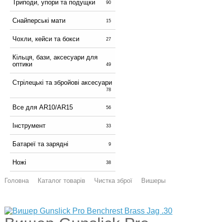
Триподи, упори та подущки
90
Снайперські мати
15
Чохли, кейси та бокси
27
Кільця, бази, аксесуари для
оптики
49
Стрілецькі та збройові аксесуари
78
Все для AR10/AR15
56
Інструмент
33
Батареї та зарядні
9
Ножі
38
Головна
Каталог товарів
Чистка зброї
Вишеры