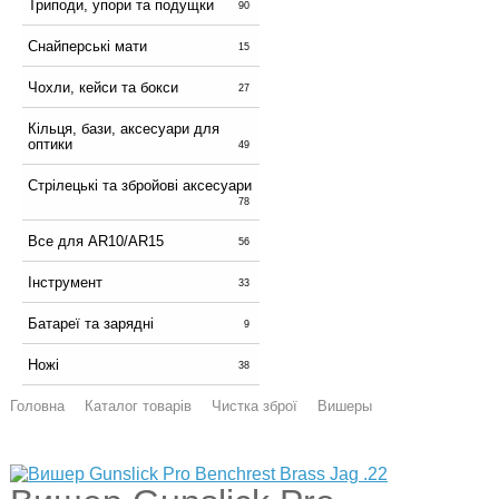
Триподи, упори та подущки
90
Снайперські мати
15
Чохли, кейси та бокси
27
Кільця, бази, аксесуари для
оптики
49
Стрілецькі та збройові аксесуари
78
Все для AR10/AR15
56
Інструмент
33
Батареї та зарядні
9
Ножі
38
Головна
Каталог товарів
Чистка зброї
Вишеры