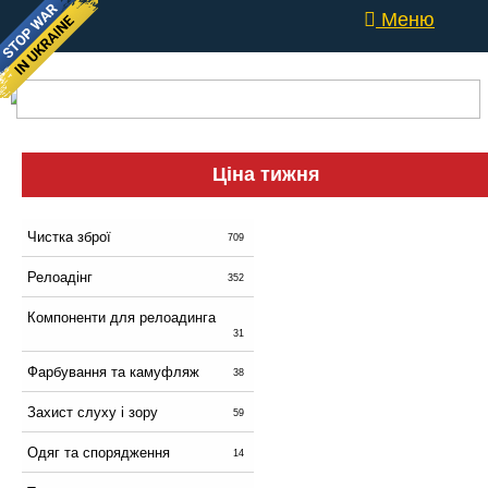
Меню
Ціна тижня
Чистка зброї
709
Релоадінг
352
Компоненти для релоадинга
31
Фарбування та камуфляж
38
Захист слуху і зору
59
Одяг та спорядження
14