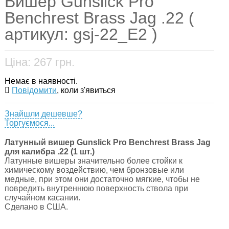
Вишер Gunslick Pro
Benchrest Brass Jag .22 (
артикул: gsj-22_E2 )
Ціна:
267
грн.
Немає в наявності.
Повідомити
, коли з'явиться
Знайшли дешевше?
Торгуємося...
Латунный вишер Gunslick Pro Benchrest Brass Jag
для калибра .22 (1 шт.)
Латунные вишеры значительно более стойки к
химическому воздействию, чем бронзовые или
медные, при этом они достаточно мягкие, чтобы не
повредить внутреннюю поверхность ствола при
случайном касании.
Сделано в США.