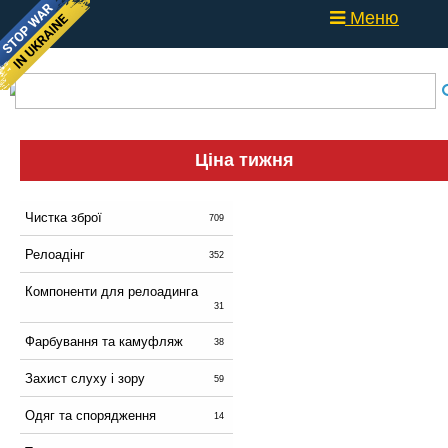
Меню
Ціна тижня
Чистка зброї
709
Релоадінг
352
Компоненти для релоадинга
31
Фарбування та камуфляж
38
Захист слуху і зору
59
Одяг та спорядження
14