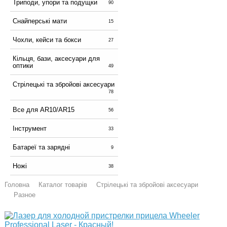
Триподи, упори та подущки
90
Снайперські мати
15
Чохли, кейси та бокси
27
Кільця, бази, аксесуари для
оптики
49
Стрілецькі та збройові аксесуари
78
Все для AR10/AR15
56
Інструмент
33
Батареї та зарядні
9
Ножі
38
Головна
Каталог товарів
Стрілецькі та збройові аксесуари
Разное