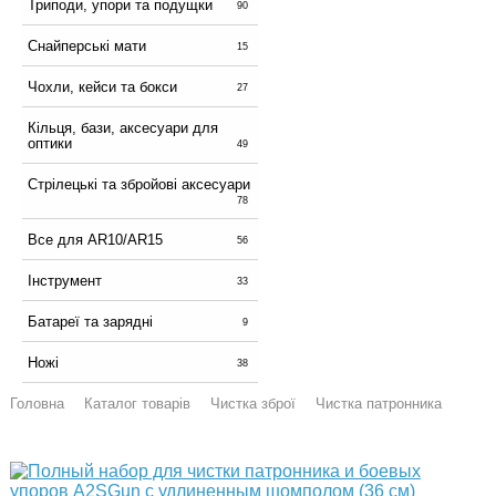
Триподи, упори та подущки
90
Снайперські мати
15
Чохли, кейси та бокси
27
Кільця, бази, аксесуари для
оптики
49
Стрілецькі та збройові аксесуари
78
Все для AR10/AR15
56
Інструмент
33
Батареї та зарядні
9
Ножі
38
Головна
Каталог товарів
Чистка зброї
Чистка патронника