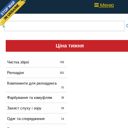
Меню
Ціна тижня
Чистка зброї
709
Релоадінг
352
Компоненти для релоадинга
31
Фарбування та камуфляж
38
Захист слуху і зору
59
Одяг та спорядження
14