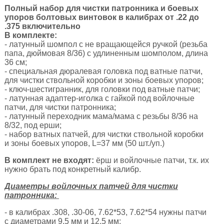
Полный набор для чистки патронника и боевых
упоров болтовых винтовок в калибрах от .22 до
.375 включительно
В комплекте:
- латунный шомпол с не вращающейся ручкой (резьба
папа, дюймовая 8/36) с удлиненным шомполом, длина
36 см;
- специальная дюралевая головка под ватные патчи,
для чистки ствольной коробки и зоны боевых упоров;
- ключ-шестигранник, для головки под ватные патчи;
- латунная адаптер-иголка с гайкой под войлочные
патчи, для чистки патронника;
- латунный переходник мама/мама с резьбы 8/36 на
8/32, под ерши;
- набор ватных патчей, для чистки ствольной коробки
и зоны боевых упоров, L=37 мм (50 шт./уп.)
В комплект не входят:
ёрш и войлочные патчи, т.к. их
нужно брать под конкретный калибр.
Диаметры войлочных патчей для чистки
патронника:
- в калибрах .308, .30-06, 7.62*53, 7.62*54 нужны патчи
с диаметрами 9,5 мм и 12,5 мм;