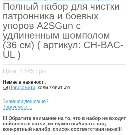
Полный набор для чистки
патронника и боевых
упоров A2SGun c
удлиненным шомполом
(36 см) ( артикул: CH-BAC-
UL )
Ціна:
1445
грн.
Немає в наявності.
Повідомити
, коли з'явиться
Знайшли дешевше?
Торгуємося...
!!! Обратите внимание на то, что в набор не входят
войлочные патчи, их нужно выбирать под
конкретный калибр, список соответствия ниже!!!