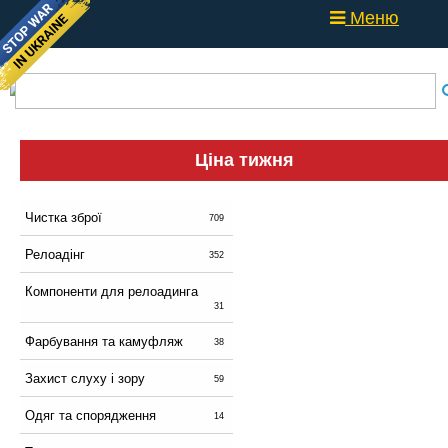
Меню
Ціна тижня
Чистка зброї
709
Релоадінг
352
Компоненти для релоадинга
31
Фарбування та камуфляж
38
Захист слуху і зору
59
Одяг та спорядження
14