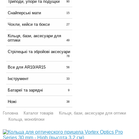
Триподи, упори та подущки
90
Снайперські мати
15
Чохли, кейси та бокси
27
Кільця, бази, аксесуари для
оптики
49
Стрілецькі та збройові аксесуари
78
Все для AR10/AR15
56
Інструмент
33
Батареї та зарядні
9
Ножі
38
Головна
Каталог товарів
Кільця, бази, аксесуари для оптики
Кольца, моноблоки