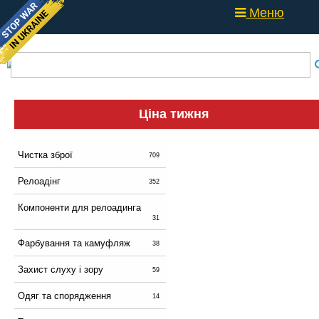
Меню
Ціна тижня
Чистка зброї
709
Релоадінг
352
Компоненти для релоадинга
31
Фарбування та камуфляж
38
Захист слуху і зору
59
Одяг та спорядження
14