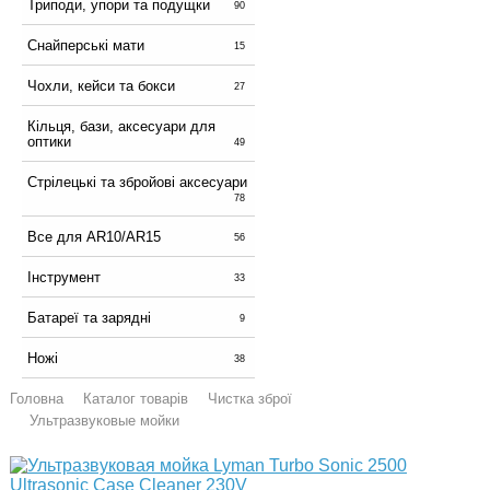
Триподи, упори та подущки
90
Снайперські мати
15
Чохли, кейси та бокси
27
Кільця, бази, аксесуари для
оптики
49
Стрілецькі та збройові аксесуари
78
Все для AR10/AR15
56
Інструмент
33
Батареї та зарядні
9
Ножі
38
Головна
Каталог товарів
Чистка зброї
Ультразвуковые мойки