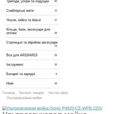
Триподи, упори та подущки
90
Снайперські мати
15
Чохли, кейси та бокси
27
Кільця, бази, аксесуари для
оптики
49
Стрілецькі та збройові аксесуари
78
Все для AR10/AR15
56
Інструмент
33
Батареї та зарядні
9
Ножі
38
Головна
Каталог товарів
Чистка зброї
Ультразвуковые мойки