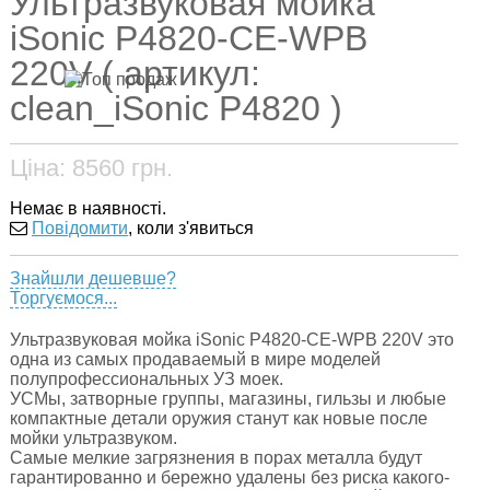
Ультразвуковая мойка
iSonic P4820-CE-WPB
220V ( артикул:
clean_iSonic P4820 )
Ціна:
8560
грн.
Немає в наявності.
Повідомити
, коли з'явиться
Знайшли дешевше?
Торгуємося...
Ультразвуковая мойка iSonic P4820-CE-WPB 220V это
одна из самых продаваемый в мире моделей
полупрофессиональных УЗ моек.
УСМы, затворные группы, магазины, гильзы и любые
компактные детали оружия станут как новые после
мойки ультразвуком.
Самые мелкие загрязнения в порах металла будут
гарантированно и бережно удалены без риска какого-