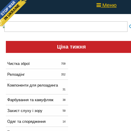
Меню
Ціна тижня
Чистка зброї
709
Релоадінг
352
Компоненти для релоадинга
31
Фарбування та камуфляж
38
Захист слуху і зору
59
Одяг та спорядження
14