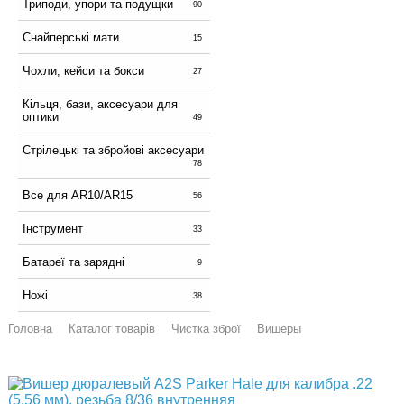
Триподи, упори та подущки
90
Снайперські мати
15
Чохли, кейси та бокси
27
Кільця, бази, аксесуари для
оптики
49
Стрілецькі та збройові аксесуари
78
Все для AR10/AR15
56
Інструмент
33
Батареї та зарядні
9
Ножі
38
Головна
Каталог товарів
Чистка зброї
Вишеры