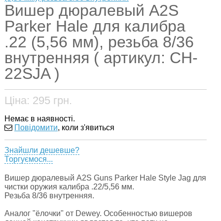
Вишер дюралевый A2S
Parker Hale для калибра
.22 (5,56 мм), резьба 8/36
внутренняя ( артикул: CH-
22SJA )
Ціна:
295
грн.
Немає в наявності.
Повідомити
, коли з'явиться
Знайшли дешевше?
Торгуємося...
Вишер дюралевый A2S Guns Parker Hale Style Jag для
чистки оружия калибра .22/5,56 мм.
Резьба 8/36 внутренняя.
Аналог "ёлочки" от Dewey. Особенностью вишеров