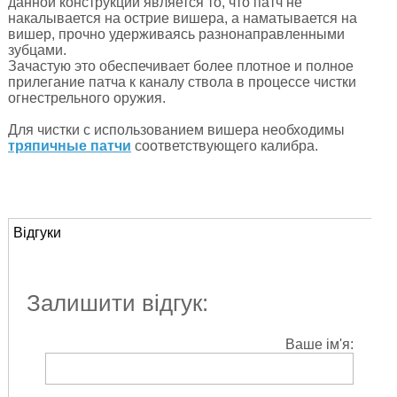
данной конструкции является то, что патч не
накалывается на острие вишера, а наматывается на
вишер, прочно удерживаясь разнонаправленными
зубцами.
Зачастую это обеспечивает более плотное и полное
прилегание патча к каналу ствола в процессе чистки
огнестрельного оружия.
Для чистки с использованием вишера необходимы
тряпичные патчи
соответствующего калибра.
Відгуки
Залишити відгук:
Ваше ім'я: