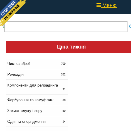
Меню
Ціна тижня
Чистка зброї
709
Релоадінг
352
Компоненти для релоадинга
31
Фарбування та камуфляж
38
Захист слуху і зору
59
Одяг та спорядження
14