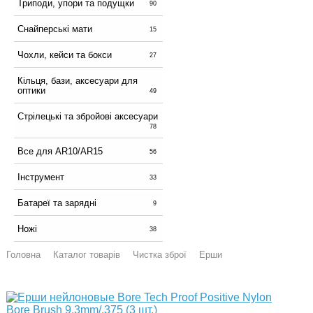
Триподи, упори та подущки
90
Снайперські мати
15
Чохли, кейси та бокси
27
Кільця, бази, аксесуари для
оптики
49
Стрілецькі та збройові аксесуари
78
Все для AR10/AR15
56
Інструмент
33
Батареї та зарядні
9
Ножі
38
Головна
Каталог товарів
Чистка зброї
Ерши