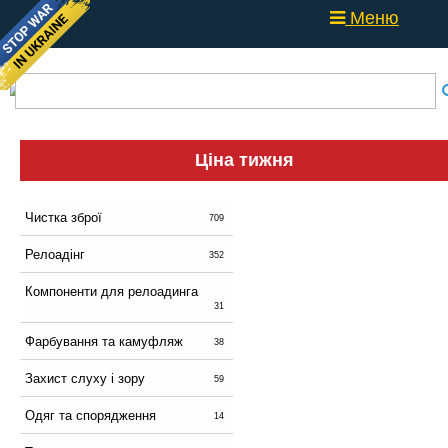
Меню
Ціна тижня
Чистка зброї
709
Релоадінг
352
Компоненти для релоадинга
31
Фарбування та камуфляж
38
Захист слуху і зору
59
Одяг та спорядження
14