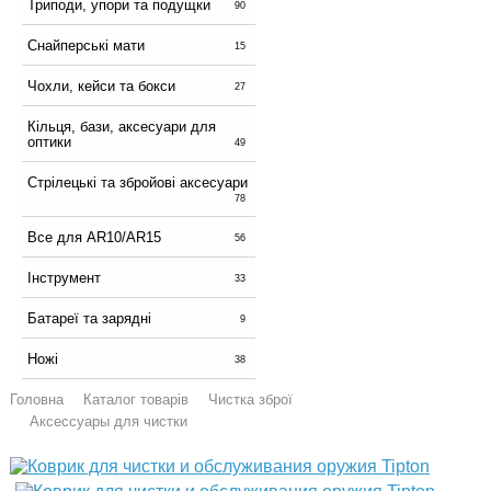
Триподи, упори та подущки
90
Снайперські мати
15
Чохли, кейси та бокси
27
Кільця, бази, аксесуари для
оптики
49
Стрілецькі та збройові аксесуари
78
Все для AR10/AR15
56
Інструмент
33
Батареї та зарядні
9
Ножі
38
Головна
Каталог товарів
Чистка зброї
Аксессуары для чистки