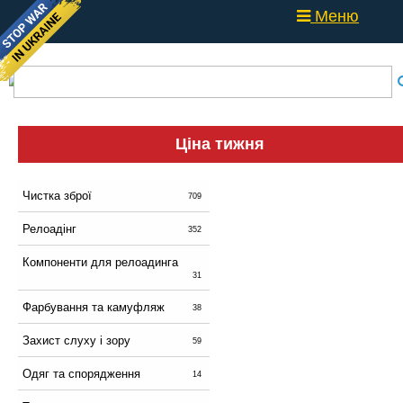
Меню
Ціна тижня
Чистка зброї
709
Релоадінг
352
Компоненти для релоадинга
31
Фарбування та камуфляж
38
Захист слуху і зору
59
Одяг та спорядження
14