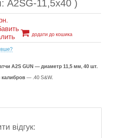
: A2SG-11,5x40 )
рн.
додати до кошика
евше?
тчи A2S GUN — диаметр 11,5 мм, 40 шт.
 калибров
— .40 S&W.
и відгук: