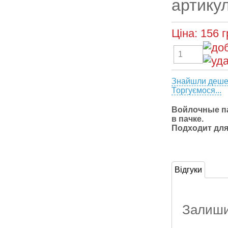
артикул
Ціна:
156
г
Знайшли деш
Торгуємося...
Войлочные па
в пачке.
Подходит для
Відгуки
Залишит