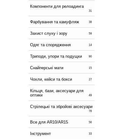
Компоненти для релоадинга
31
Фарбування та камуфляж
38
Захист слуху і зору
59
Одяг та спорядження
14
Триподи, упори та подущки
90
Снайперські мати
15
Чохли, кейси та бокси
27
Кільця, бази, аксесуари для
оптики
49
Стрілецькі та збройові аксесуари
78
Все для AR10/AR15
56
Інструмент
33