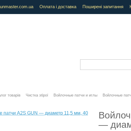
unmaster.com.ua
Оплата і доставка
Поширені запитання
лог товарів
Чистка зброї
Войлочные патчи и иглы
Войлочные пат
Войлоч
— диаме