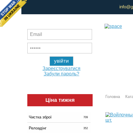
info@g
Зареєструватися
Забули пароль?
Головна
Ката
Ціна тижня
Чистка зброї
709
Релоадінг
352