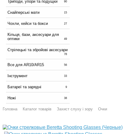
Триподи, упори та подущки
90
Снайперські мати
15
Чохли, кейси та бокси
27
Кільця, бази, аксесуари для
оптики
49
Стрілецькі та збройові аксесуари
78
Все для AR10/AR15
56
Інструмент
33
Батареї та зарядні
9
Ножі
38
Головна
Каталог товарів
Захист слуху і зору
Очки