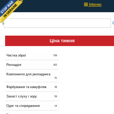
Меню
Ціна тижня
Чистка зброї
709
Релоадінг
352
Компоненти для релоадинга
31
Фарбування та камуфляж
38
Захист слуху і зору
59
Одяг та спорядження
14