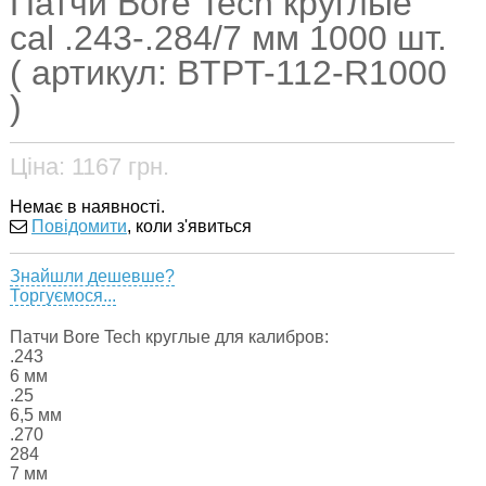
Патчи Bore Tech круглые
cal .243-.284/7 мм 1000 шт.
( артикул: BTPT-112-R1000
)
Ціна:
1167
грн.
Немає в наявності.
Повідомити
, коли з'явиться
Знайшли дешевше?
Торгуємося...
Патчи Bore Tech круглые для калибров:
.243
6 мм
.25
6,5 мм
.270
284
7 мм