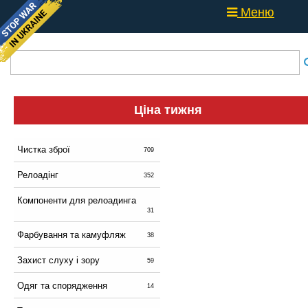
Меню
Ціна тижня
Чистка зброї
709
Релоадінг
352
Компоненти для релоадинга
31
Фарбування та камуфляж
38
Захист слуху і зору
59
Одяг та спорядження
14