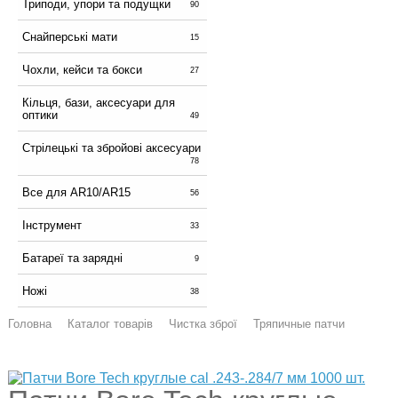
Триподи, упори та подущки
90
Снайперські мати
15
Чохли, кейси та бокси
27
Кільця, бази, аксесуари для
оптики
49
Стрілецькі та збройові аксесуари
78
Все для AR10/AR15
56
Інструмент
33
Батареї та зарядні
9
Ножі
38
Головна
Каталог товарів
Чистка зброї
Тряпичные патчи