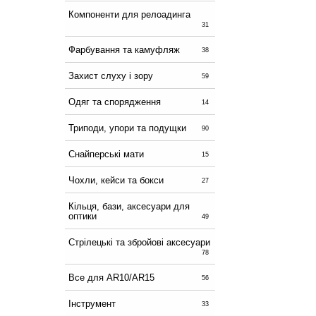
Компоненти для релоадинга
31
Фарбування та камуфляж
38
Захист слуху і зору
59
Одяг та спорядження
14
Триподи, упори та подущки
90
Снайперські мати
15
Чохли, кейси та бокси
27
Кільця, бази, аксесуари для
оптики
49
Стрілецькі та збройові аксесуари
78
Все для AR10/AR15
56
Інструмент
33