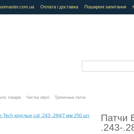
unmaster.com.ua
Оплата і доставка
Поширені запитання
лог товарів
Чистка зброї
Тряпичные патчи
Патчи B
.243-.2