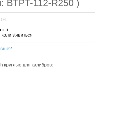
л: BTPT-112-R250 )
рн.
ості.
, коли з'явиться
евше?
ch круглые для калибров: