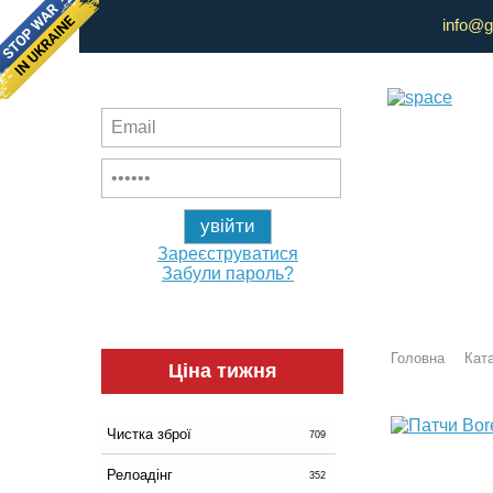
info@g
Зареєструватися
Забули пароль?
Головна
Ката
Ціна тижня
Чистка зброї
709
Релоадінг
352