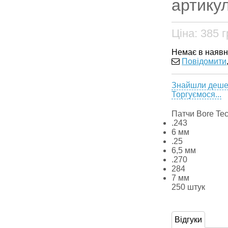
артику
Ціна:
385
г
Немає в наявн
Повідомити
Знайшли деш
Торгуємося...
Патчи Bore Te
.243
6 мм
.25
6,5 мм
.270
284
7 мм
250 штук
Відгуки