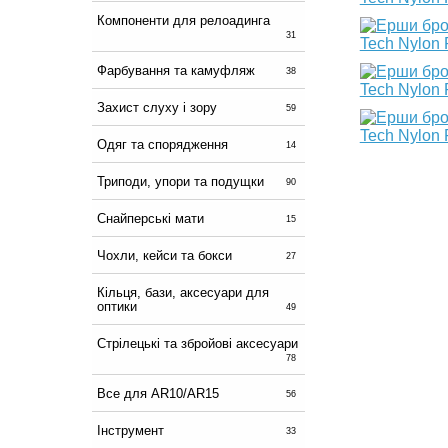
Компоненти для релоадинга
31
Фарбування та камуфляж
38
Захист слуху і зору
59
Одяг та спорядження
14
Триподи, упори та подущки
90
Снайперські мати
15
Чохли, кейси та бокси
27
Кільця, бази, аксесуари для
оптики
49
Стрілецькі та збройові аксесуари
78
Все для AR10/AR15
56
Інструмент
33