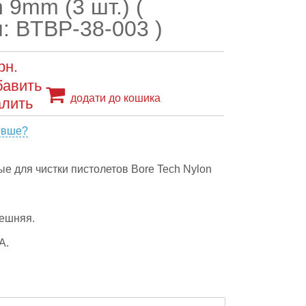
 9mm (3 шт.) (
л: BTBP-38-003 )
рн.
додати до кошика
евше?
е для чистки пистолетов Bore Tech Nylon
нешняя.
А.