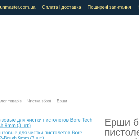
unmaster.com.ua
Оплата і доставка
Поширені запитання
лог товарів
Чистка зброї
Ерши
Ерши б
пистол