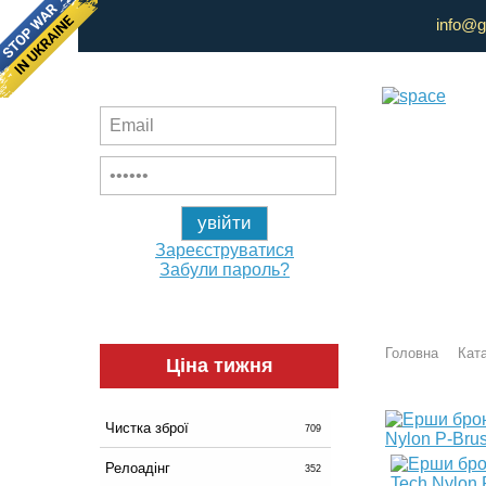
info@g
Зареєструватися
Забули пароль?
Головна
Ката
Ціна тижня
Чистка зброї
709
Релоадінг
352