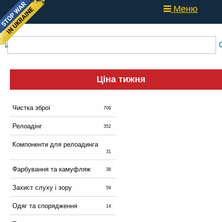
Меню
Ціна тижня
Чистка зброї
709
Релоадінг
352
Компоненти для релоадинга
31
Фарбування та камуфляж
38
Захист слуху і зору
59
Одяг та спорядження
14