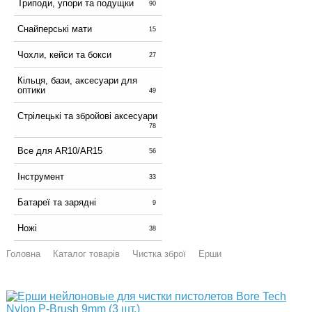
Триподи, упори та подущки
90
Снайперські мати
15
Чохли, кейси та бокси
27
Кільця, бази, аксесуари для
оптики
49
Стрілецькі та збройові аксесуари
78
Все для AR10/AR15
56
Інструмент
33
Батареї та зарядні
9
Ножі
38
Головна
Каталог товарів
Чистка зброї
Ерши