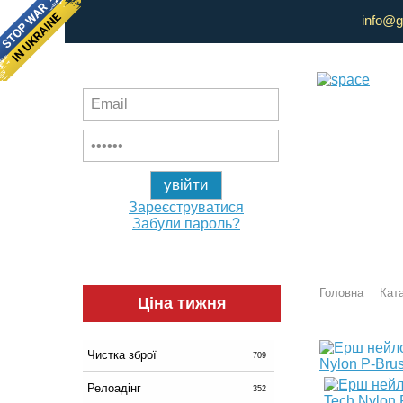
info@g
Зареєструватися
Забули пароль?
Головна
Ката
Ціна тижня
Чистка зброї
709
Релоадінг
352