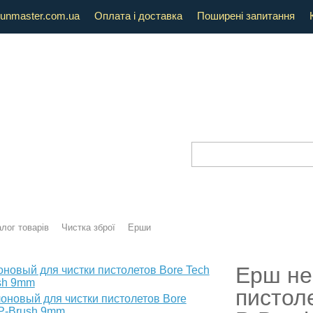
unmaster.com.ua
Оплата і доставка
Поширені запитання
лог товарів
Чистка зброї
Ерши
Ерш не
пистол