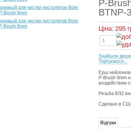
P-Brus
BTNP-3
Ціна:
295
г
Знайшли деш
Торгуємося...
Ерш нейлоновы
P-Brush 9mm 
воздействию с
Резьба 8/32 в
Сделано в СШ
Відгуки