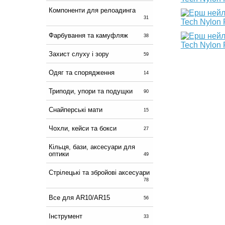
Компоненти для релоадинга
31
Фарбування та камуфляж
38
Захист слуху і зору
59
Одяг та спорядження
14
Триподи, упори та подущки
90
Снайперські мати
15
Чохли, кейси та бокси
27
Кільця, бази, аксесуари для
оптики
49
Стрілецькі та збройові аксесуари
78
Все для AR10/AR15
56
Інструмент
33