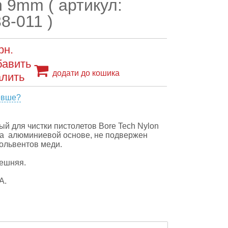
h 9mm ( артикул:
8-011 )
рн.
додати до кошика
евше?
й для чистки пистолетов Bore Tech Nylon
на алюминиевой основе, не подвержен
ольвентов меди.
нешняя.
А.