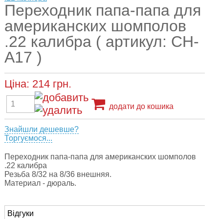
Переходник папа-папа для
американских шомполов
.22 калибра ( артикул: CH-
A17 )
Ціна:
214
грн.
додати до кошика
Знайшли дешевше?
Торгуємося...
Переходник папа-папа для американских шомполов
.22 калибра
Резьба 8/32 на 8/36 внешняя.
Материал - дюраль.
Відгуки