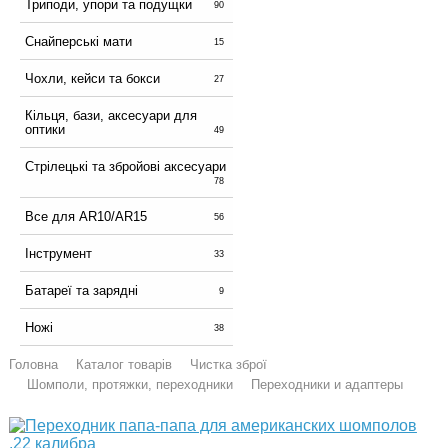
Триподи, упори та подущки
90
Снайперські мати
15
Чохли, кейси та бокси
27
Кільця, бази, аксесуари для
оптики
49
Стрілецькі та збройові аксесуари
78
Все для AR10/AR15
56
Інструмент
33
Батареї та зарядні
9
Ножі
38
Головна
Каталог товарів
Чистка зброї
Шомполи, протяжки, переходники
Переходники и адаптеры