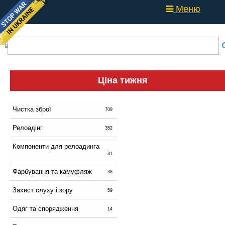
Меню
Ціна тижня
Чистка зброї
709
Релоадінг
352
Компоненти для релоадинга
31
Фарбування та камуфляж
38
Захист слуху і зору
59
Одяг та спорядження
14