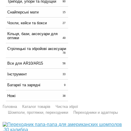
Триподи, упори та подущки
90
Снайперські мати
15
Чохли, кейси та бокси
27
Кільця, бази, аксесуари для
оптики
49
Стрілецькі та збройові аксесуари
78
Все для AR10/AR15
56
Інструмент
33
Батареї та зарядні
9
Ножі
38
Головна
Каталог товарів
Чистка зброї
Шомполи, протяжки, переходники
Переходники и адаптеры