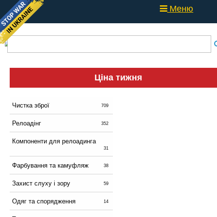
Меню
Ціна тижня
Чистка зброї
709
Релоадінг
352
Компоненти для релоадинга
31
Фарбування та камуфляж
38
Захист слуху і зору
59
Одяг та спорядження
14