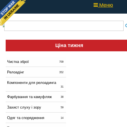
Меню
Ціна тижня
Чистка зброї
709
Релоадінг
352
Компоненти для релоадинга
31
Фарбування та камуфляж
38
Захист слуху і зору
59
Одяг та спорядження
14