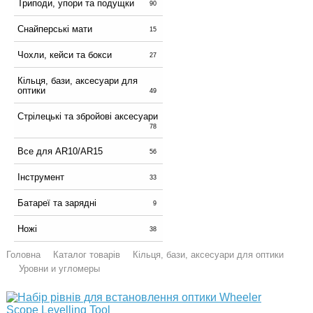
Триподи, упори та подущки
90
Снайперські мати
15
Чохли, кейси та бокси
27
Кільця, бази, аксесуари для
оптики
49
Стрілецькі та збройові аксесуари
78
Все для AR10/AR15
56
Інструмент
33
Батареї та зарядні
9
Ножі
38
Головна
Каталог товарів
Кільця, бази, аксесуари для оптики
Уровни и угломеры