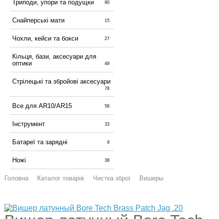
Триподи, упори та подущки
90
Снайперські мати
15
Чохли, кейси та бокси
27
Кільця, бази, аксесуари для
оптики
49
Стрілецькі та збройові аксесуари
78
Все для AR10/AR15
56
Інструмент
33
Батареї та зарядні
9
Ножі
38
Головна
Каталог товарів
Чистка зброї
Вишеры