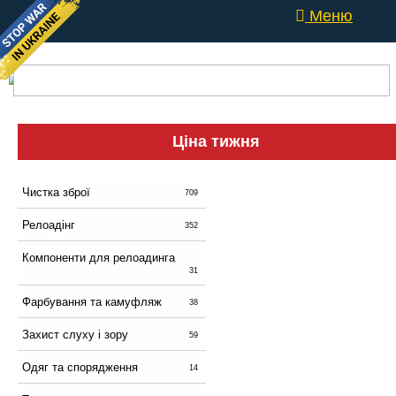
Меню
Ціна тижня
Чистка зброї
709
Релоадінг
352
Компоненти для релоадинга
31
Фарбування та камуфляж
38
Захист слуху і зору
59
Одяг та спорядження
14