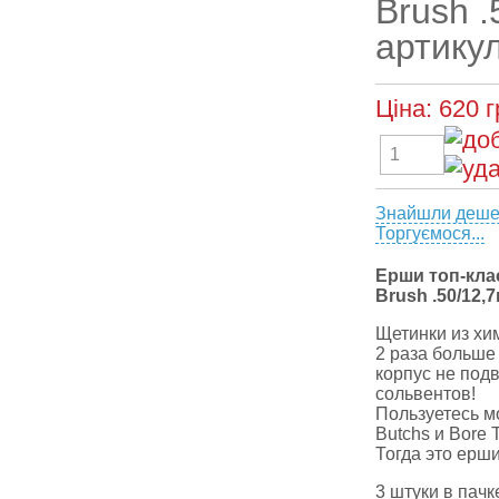
Brush .
артику
Ціна:
620
г
Знайшли деш
Торгуємося...
Ерши топ-клас
Brush .50/12,7
Щетинки из хи
2 раза больше
корпус не под
сольвентов!
Пользуетесь м
Butchs и Bore 
Тогда это ерши
3 штуки в пачк