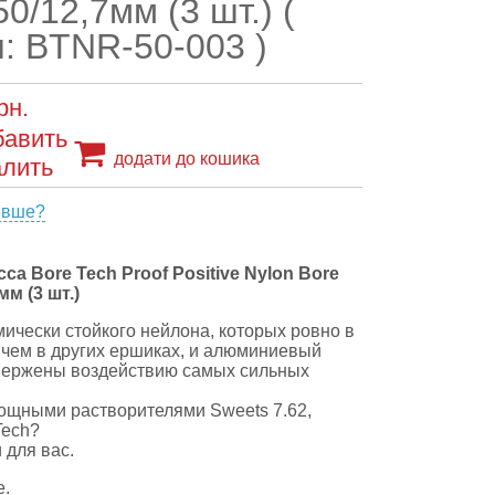
50/12,7мм (3 шт.) (
л: BTNR-50-003 )
рн.
додати до кошика
евше?
са Bore Tech Proof Positive Nylon Bore
мм (3 шт.)
мически стойкого нейлона, которых ровно в
 чем в других ершиках, и алюминиевый
вержены воздействию самых сильных
ощными растворителями Sweets 7.62,
Tech?
 для вас.
е.