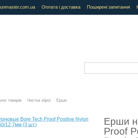
unmaster.com.ua
Оплата і доставка
Поширені запитання
лог товарів
Чистка зброї
Ерши
Ерши н
Proof P