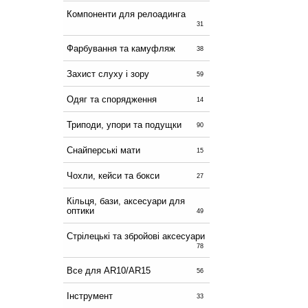
Компоненти для релоадинга
31
Фарбування та камуфляж
38
Захист слуху і зору
59
Одяг та спорядження
14
Триподи, упори та подущки
90
Снайперські мати
15
Чохли, кейси та бокси
27
Кільця, бази, аксесуари для
оптики
49
Стрілецькі та збройові аксесуари
78
Все для AR10/AR15
56
Інструмент
33