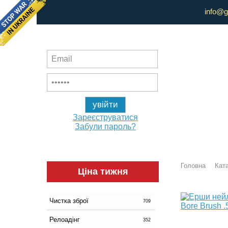
info@g
Зареєструватися
Забули пароль?
Головна
Ката
Ціна тижня
Чистка зброї
709
Релоадінг
352