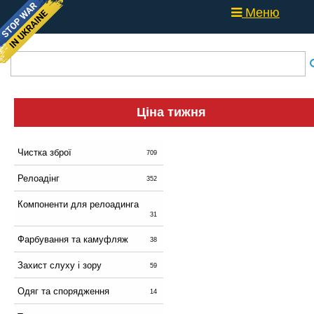
Меню
Ціна тижня
Чистка зброї
709
Релоадінг
352
Компоненти для релоадинга
31
Фарбування та камуфляж
38
Захист слуху і зору
59
Одяг та спорядження
14