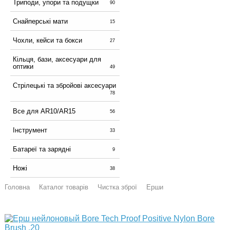
Триподи, упори та подущки
90
Снайперські мати
15
Чохли, кейси та бокси
27
Кільця, бази, аксесуари для
оптики
49
Стрілецькі та збройові аксесуари
78
Все для AR10/AR15
56
Інструмент
33
Батареї та зарядні
9
Ножі
38
Головна
Каталог товарів
Чистка зброї
Ерши