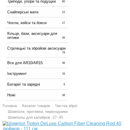
Триподи, упори та подущки
90
Снайперські мати
15
Чохли, кейси та бокси
27
Кільця, бази, аксесуари для
оптики
49
Стрілецькі та збройові аксесуари
78
Все для AR10/AR15
56
Інструмент
33
Батареї та зарядні
9
Ножі
38
Головна
Каталог товарів
Чистка зброї
Шомполи, протяжки, переходники
Шомполы для калибров .27-.45