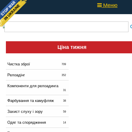
Меню
Ціна тижня
Чистка зброї
709
Релоадінг
352
Компоненти для релоадинга
31
Фарбування та камуфляж
38
Захист слуху і зору
59
Одяг та спорядження
14