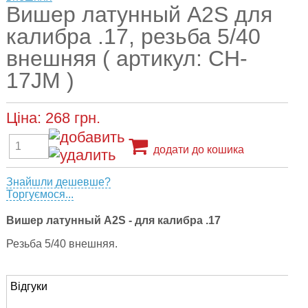
Вишер латунный A2S для
калибра .17, резьба 5/40
внешняя ( артикул: CH-
17JM )
Ціна:
268
грн.
додати до кошика
Знайшли дешевше?
Торгуємося...
Вишер латунный A2S - для калибра .17
Резьба 5/40 внешняя.
Відгуки