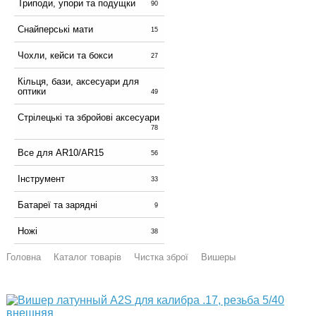
Триподи, упори та подущки
90
Снайперські мати
15
Чохли, кейси та бокси
27
Кільця, бази, аксесуари для
оптики
49
Стрілецькі та збройові аксесуари
78
Все для AR10/AR15
56
Інструмент
33
Батареї та зарядні
9
Ножі
38
Головна
Каталог товарів
Чистка зброї
Вишеры