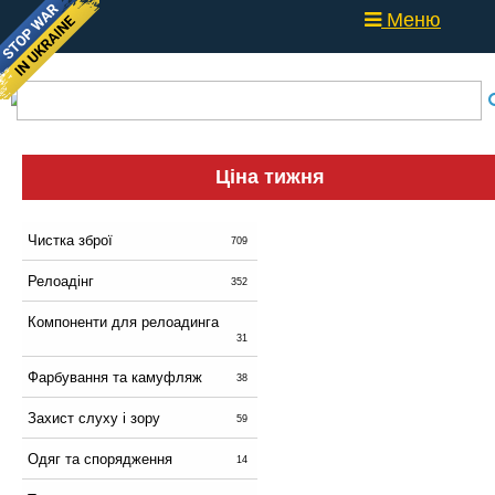
Меню
Ціна тижня
Чистка зброї
709
Релоадінг
352
Компоненти для релоадинга
31
Фарбування та камуфляж
38
Захист слуху і зору
59
Одяг та спорядження
14