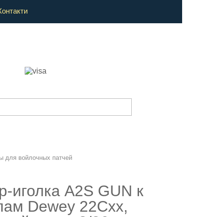
Контакти
ы для войлочных патчей
р-иголка A2S GUN к
ам Dewey 22Cхх,