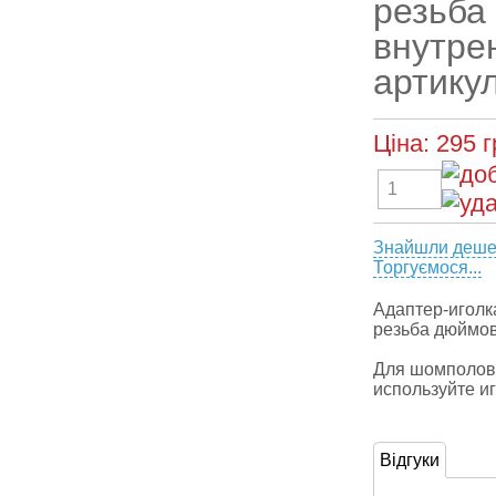
резьба
внутрен
артикул
Ціна:
295
г
Знайшли деш
Торгуємося...
Адаптер-игол
резьба дюймов
Для шомполов
используйте и
Відгуки