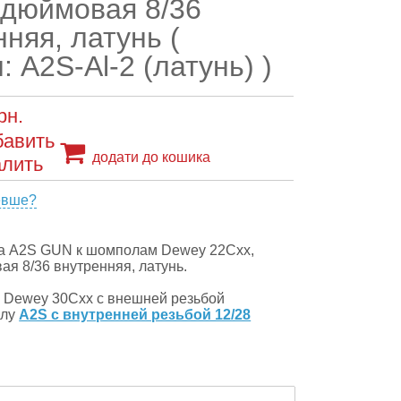
 дюймовая 8/36
няя, латунь (
: A2S-Al-2 (латунь) )
рн.
додати до кошика
евше?
ка A2S GUN к шомполам Dewey 22Cхх,
ая 8/36 внутренняя, латунь.
 Dewey 30Cхх с внешней резьбой
глу
A2S с внутренней резьбой 12/28