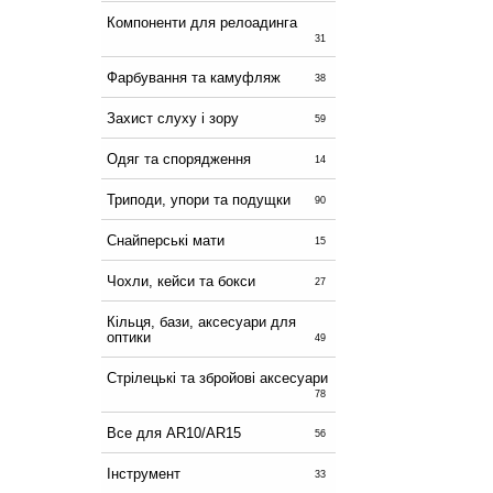
Компоненти для релоадинга
31
Фарбування та камуфляж
38
Захист слуху і зору
59
Одяг та спорядження
14
Триподи, упори та подущки
90
Снайперські мати
15
Чохли, кейси та бокси
27
Кільця, бази, аксесуари для
оптики
49
Стрілецькі та збройові аксесуари
78
Все для AR10/AR15
56
Інструмент
33