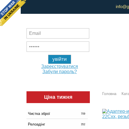
info@g
Зареєструватися
Забули пароль?
Головна
Ката
Ціна тижня
Чистка зброї
709
Релоадінг
352