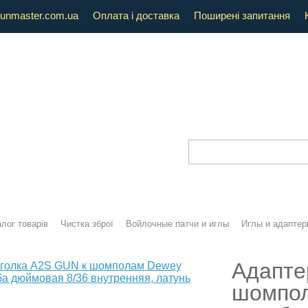
unmaster.com.ua
Оплата і доставка
Поширені запитання
лог товарів
Чистка зброї
Войлочные патчи и иглы
Иглы и адаптер
Адапте
шомпол