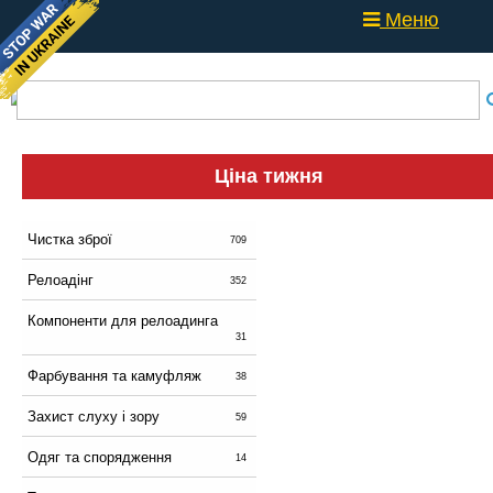
Меню
Ціна тижня
Чистка зброї
709
Релоадінг
352
Компоненти для релоадинга
31
Фарбування та камуфляж
38
Захист слуху і зору
59
Одяг та спорядження
14