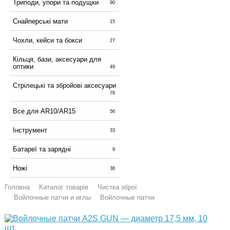
Триподи, упори та подущки
90
Снайперські мати
15
Чохли, кейси та бокси
27
Кільця, бази, аксесуари для
оптики
49
Стрілецькі та збройові аксесуари
78
Все для AR10/AR15
56
Інструмент
33
Батареї та зарядні
9
Ножі
38
Головна
Каталог товарів
Чистка зброї
Войлочные патчи и иглы
Войлочные патчи