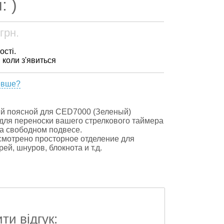
: )
грн.
ості.
, коли з'явиться
евше?
й поясной для CED7000 (Зеленый)
для переноски вашего стрелкового таймера
на свободном подвесе.
смотрено просторное отделение для
ей, шнуров, блокнота и т.д.
и відгук: