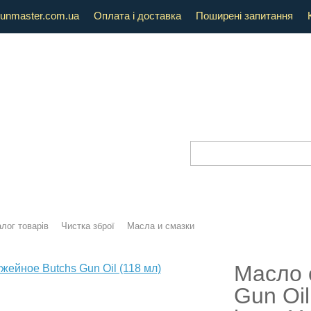
unmaster.com.ua
Оплата і доставка
Поширені запитання
лог товарів
Чистка зброї
Масла и смазки
Масло 
Gun Oil