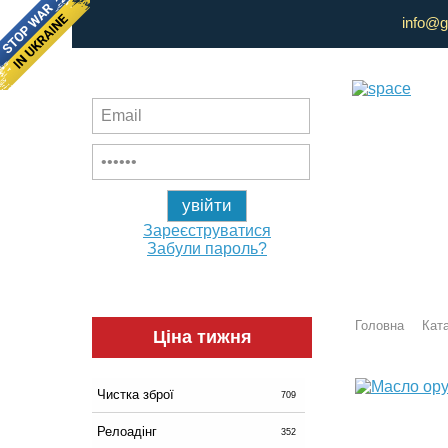
info@g
Зареєструватися
Забули пароль?
Головна
Ката
Ціна тижня
Чистка зброї
709
Релоадінг
352