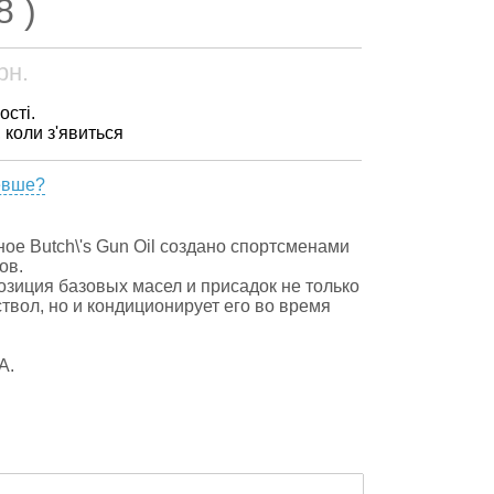
8 )
рн.
ості.
, коли з'явиться
евше?
ое Butch\'s Gun Oil создано спортсменами
ов.
зиция базовых масел и присадок не только
твол, но и кондиционирует его во время
А.