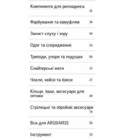
Компоненти для релоадинга
31
Фарбування та камуфляж
38
Захист слуху і зору
59
Одяг та спорядження
14
Триподи, упори та подущки
90
Снайперські мати
15
Чохли, кейси та бокси
27
Кільця, бази, аксесуари для
оптики
49
Стрілецькі та збройові аксесуари
78
Все для AR10/AR15
56
Інструмент
33