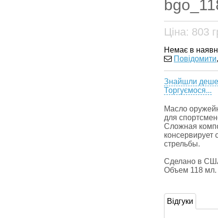
bgo_11
Ціна:
803
г
Немає в наявн
Повідомити
Знайшли деш
Торгуємося...
Масло оружейн
для спортсмен
Сложная компо
консервирует с
стрельбы.
Сделано в СШ
Объем 118 мл.
Відгуки