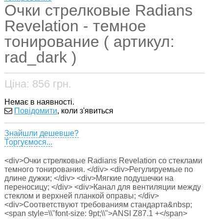
Очки стрелковые Radians
Revelation - темное
тонирование ( артикул:
rad_dark )
Ціна:
856
грн.
Немає в наявності.
Повідомити
, коли з'явиться
Знайшли дешевше?
Торгуємося...
<div>Очки стрелковые Radians Revelation со стеклами
темного тонирования. </div> <div>Регулируемые по
длине дужки; </div> <div>Мягкие подушечки на
переносицу; </div> <div>Канал для вентиляции между
стеклом и верхней планкой оправы; </div>
<div>Соответствуют требованиям стандарта&nbsp;
<span style=\\"font-size: 9pt;\\">ANSI Z87.1 +</span>