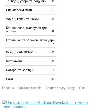
Триподи, упори та подущки
90
Снайперські мати
15
Чохли, кейси та бокси
27
Кільця, бази, аксесуари для
оптики
49
Стрілецькі та збройові аксесуари
78
Все для AR10/AR15
56
Інструмент
33
Батареї та зарядні
9
Ножі
38
Головна
Каталог товарів
Захист слуху і зору
Очки