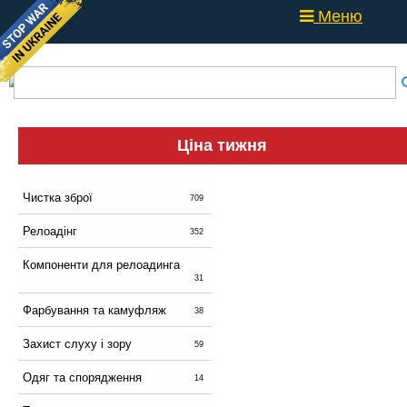
Меню
Ціна тижня
Чистка зброї
709
Релоадінг
352
Компоненти для релоадинга
31
Фарбування та камуфляж
38
Захист слуху і зору
59
Одяг та спорядження
14