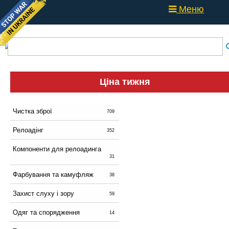
Меню
Ціна тижня
Чистка зброї
709
Релоадінг
352
Компоненти для релоадинга
31
Фарбування та камуфляж
38
Захист слуху і зору
59
Одяг та спорядження
14