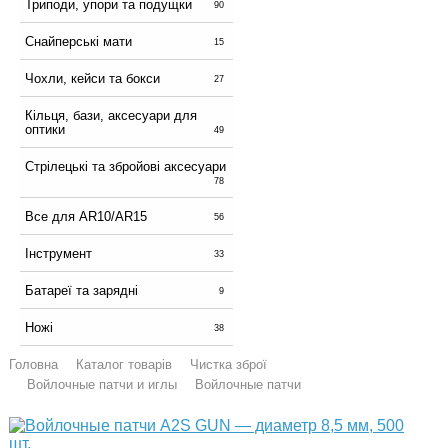
Триподи, упори та подущки
90
Снайперські мати
15
Чохли, кейси та бокси
27
Кільця, бази, аксесуари для
оптики
49
Стрілецькі та збройові аксесуари
78
Все для AR10/AR15
56
Інструмент
33
Батареї та зарядні
9
Ножі
38
Головна
Каталог товарів
Чистка зброї
Войлочные патчи и иглы
Войлочные патчи