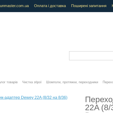
unmaster.com.ua
Оплата і доставка
Поширені запитання
лог товарів
Чистка зброї
Шомполи, протяжки, переходники
Перех
Перехо
22A (8/