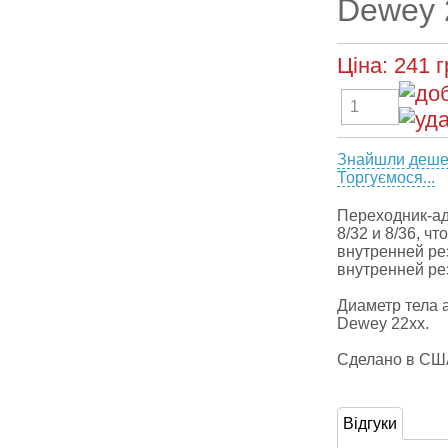
Dewey 
Ціна:
241
г
Знайшли деш
Торгуємося...
Переходник-а
8/32 и 8/36, ч
внутренней ре
внутренней ре
Диаметр тела 
Dewey 22хх.
Сделано в СШ
Відгуки