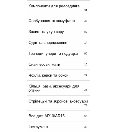
Компоненти для релоадинга
31
Фарбування та камуфляж
38
Захист слуху і зору
59
Одяг та спорядження
14
Триподи, упори та подущки
90
Снайперські мати
15
Чохли, кейси та бокси
27
Кільця, бази, аксесуари для
оптики
49
Стрілецькі та збройові аксесуари
78
Все для AR10/AR15
56
Інструмент
33