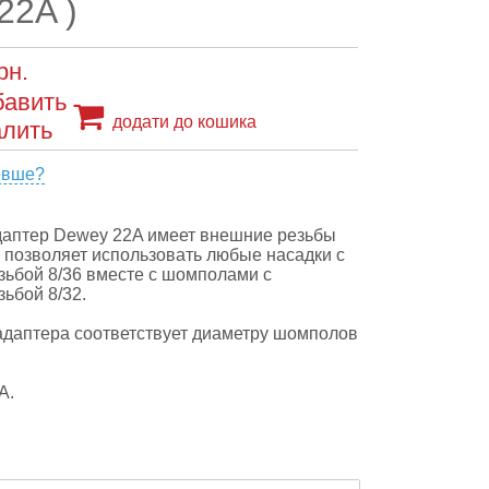
22A )
рн.
додати до кошика
евше?
даптер Dewey 22A имеет внешние резьбы
то позволяет использовать любые насадки с
зьбой 8/36 вместе с шомполами с
зьбой 8/32.
адаптера соответствует диаметру шомполов
А.