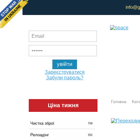
info@g
Зареєструватися
Забули пароль?
Головна
Ката
Ціна тижня
Чистка зброї
709
Релоадінг
352