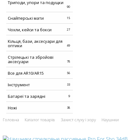
Триподи, упори та подущки
90
Снайперські мати
15
Чохли, кейси та бокси
27
Кільця, бази, аксесуари для
оптики
49
Стрілецькі та збройові
аксесуари
78
Все для AR10/AR15
56
Інструмент
33
Батареї та зарядні
9
Ножі
38
Головна
Каталог товарів
Захист слуху і зору
Наушнки