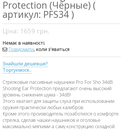
Protection (Чёрные) (
артикул: PFS34 )
Ціна:
1659
грн.
Немає в наявності.
Повідомити
, коли з'явиться
Знайшли дешевше?
Торгуємося...
Стрелковые пассивные наушники Pro For Sho 34dB
Shooting Ear Protection предлагают очень высокий
уровень снижения шума - 34dB!
Этого хватает для защиты слуха при использовании
оружия практически любых калибров.
Кроме этого производитель позаботился о комфорте
стрелка, сделав чашки наушников и оголовье
максимально мягкими а саму конструкцию складной.