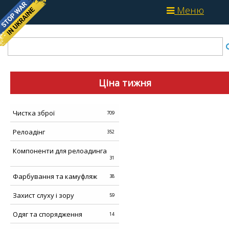
Меню
Ціна тижня
Чистка зброї
709
Релоадінг
352
Компоненти для релоадинга
31
Фарбування та камуфляж
38
Захист слуху і зору
59
Одяг та спорядження
14