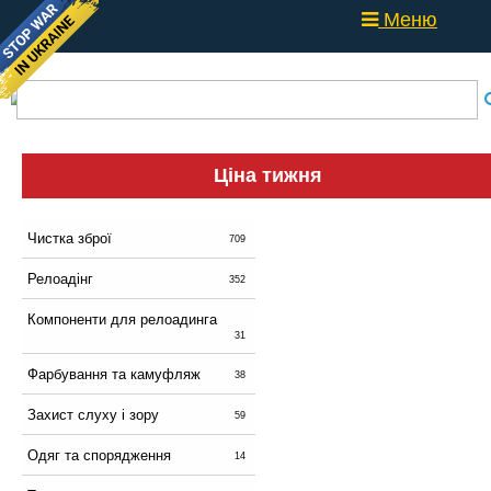
Меню
Ціна тижня
Чистка зброї
709
Релоадінг
352
Компоненти для релоадинга
31
Фарбування та камуфляж
38
Захист слуху і зору
59
Одяг та спорядження
14