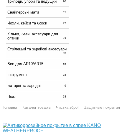
Триподи, упори та подущки
90
Снайперські мати
15
Чохли, кейси та бокси
27
Кільця, бази, аксесуари для
оптики
49
Стрілецькі та збройові аксесуари
78
Все для AR10/AR15
56
Інструмент
33
Батареї та зарядні
9
Ножі
38
Головна
Каталог товарів
Чистка зброї
Защитные покрытия