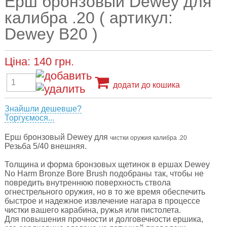
Ерш бронзовый Dewey для
калибра .20 ( артикул:
Dewey B20 )
Ціна:
140
грн.
додати до кошика
Знайшли дешевше?
Торгуємося...
Ерш бронзовый Dewey для
чистки оружия
калибра .20
Резьба 5/40 внешняя.
Толщина и форма бронзовых щетинок в ершах Dewey
No Harm Bronze Bore Brush подобраны так, чтобы не
повредить внутреннюю поверхность ствола
огнестрельного оружия, но в то же время обеспечить
быстрое и надежное извлечение нагара в процессе
чистки вашего карабина, ружья или пистолета.
Для повышения прочности и долговечности ершика,