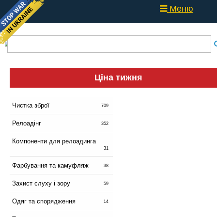
Меню
Ціна тижня
Чистка зброї
709
Релоадінг
352
Компоненти для релоадинга
31
Фарбування та камуфляж
38
Захист слуху і зору
59
Одяг та спорядження
14