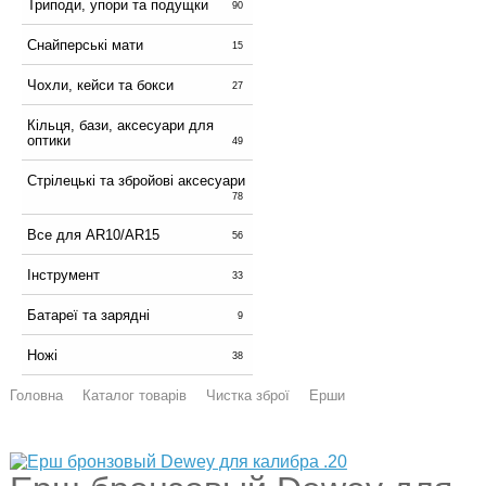
Триподи, упори та подущки
90
Снайперські мати
15
Чохли, кейси та бокси
27
Кільця, бази, аксесуари для
оптики
49
Стрілецькі та збройові аксесуари
78
Все для AR10/AR15
56
Інструмент
33
Батареї та зарядні
9
Ножі
38
Головна
Каталог товарів
Чистка зброї
Ерши