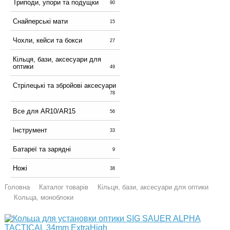
Триподи, упори та подущки
90
Снайперські мати
15
Чохли, кейси та бокси
27
Кільця, бази, аксесуари для
оптики
49
Стрілецькі та збройові аксесуари
78
Все для AR10/AR15
56
Інструмент
33
Батареї та зарядні
9
Ножі
38
Головна
Каталог товарів
Кільця, бази, аксесуари для оптики
Кольца, моноблоки