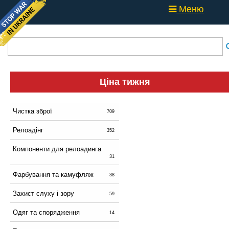
Меню
Ціна тижня
Чистка зброї
709
Релоадінг
352
Компоненти для релоадинга
31
Фарбування та камуфляж
38
Захист слуху і зору
59
Одяг та спорядження
14