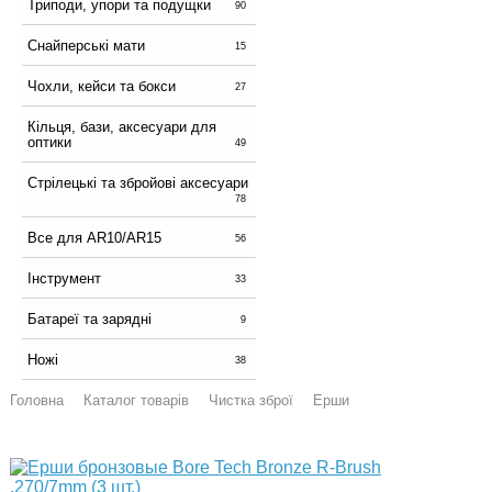
Триподи, упори та подущки
90
Снайперські мати
15
Чохли, кейси та бокси
27
Кільця, бази, аксесуари для
оптики
49
Стрілецькі та збройові аксесуари
78
Все для AR10/AR15
56
Інструмент
33
Батареї та зарядні
9
Ножі
38
Головна
Каталог товарів
Чистка зброї
Ерши