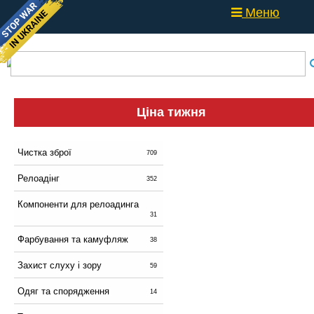
Меню
Ціна тижня
Чистка зброї
709
Релоадінг
352
Компоненти для релоадинга
31
Фарбування та камуфляж
38
Захист слуху і зору
59
Одяг та спорядження
14