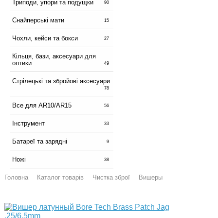
Триподи, упори та подущки
90
Снайперські мати
15
Чохли, кейси та бокси
27
Кільця, бази, аксесуари для
оптики
49
Стрілецькі та збройові аксесуари
78
Все для AR10/AR15
56
Інструмент
33
Батареї та зарядні
9
Ножі
38
Головна
Каталог товарів
Чистка зброї
Вишеры