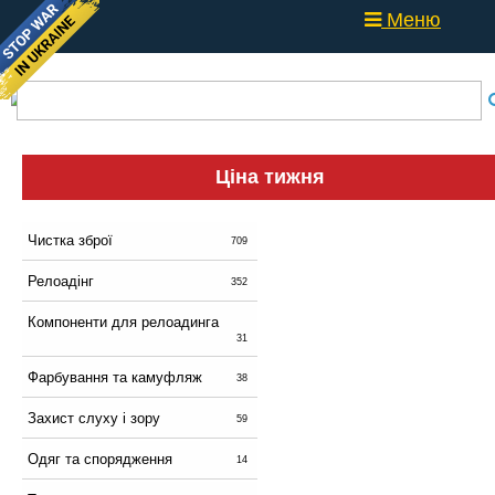
Меню
Ціна тижня
Чистка зброї
709
Релоадінг
352
Компоненти для релоадинга
31
Фарбування та камуфляж
38
Захист слуху і зору
59
Одяг та спорядження
14