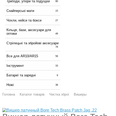
Триподи, упори та подущки
90
Снайперські мати
15
Чохли, кейси та бокси
27
Кільця, бази, аксесуари для
оптики
49
Стрілецькі та збройові аксесуари
78
Все для AR10/AR15
56
Інструмент
33
Батареї та зарядні
9
Ножі
38
Головна
Каталог товарів
Чистка зброї
Вишеры