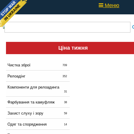
Меню
Ціна тижня
Чистка зброї
709
Релоадінг
352
Компоненти для релоадинга
31
Фарбування та камуфляж
38
Захист слуху і зору
59
Одяг та спорядження
14