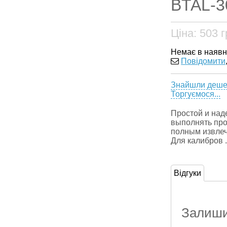
BTAL-3
Ціна:
503
г
Немає в наявн
Повідомити
Знайшли деш
Торгуємося...
Простой и над
выполнять про
полным извлеч
Для калибров .
Відгуки
Залишит