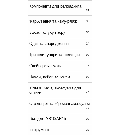
Компоненти для релоадинга
31
Фарбування та камуфляж
38
Захист слуху і зору
59
Одяг та спорядження
14
Триподи, упори та подущки
90
Снайперські мати
15
Чохли, кейси та бокси
27
Кільця, бази, аксесуари для
оптики
49
Стрілецькі та збройові аксесуари
78
Все для AR10/AR15
56
Інструмент
33