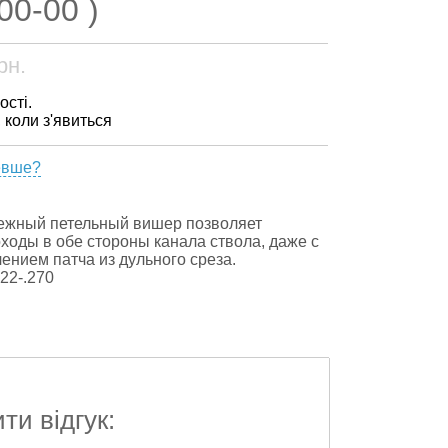
00-00 )
рн.
ості.
, коли з'явиться
евше?
ежный петельный вишер позволяет
ходы в обе стороны канала ствола, даже с
ением патча из дульного среза.
22-.270
и відгук: