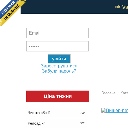
info@g
Зареєструватися
Забули пароль?
Головна
Ката
Ціна тижня
Чистка зброї
709
Релоадінг
352