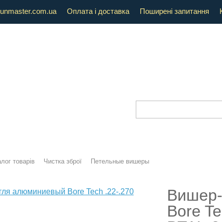
unmaster.com.ua
Оплата і доставка
Поширені запитання
лог товарів
Чистка зброї
Петельные вишеры
Вишер-
Bore Te